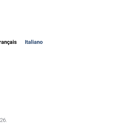
rançais
Italiano
026.